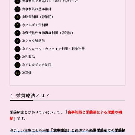
食事制限で勘違いしてはいけないこと
食事制限の基本指針
①脂質制限（低脂肪）
②たんぱく質制限
③難消化性食物繊維制限（低残渣）
④シュウ酸制限
⑤アルコール・カフェイン制限・刺激物禁
⑥乳製品
⑦アレルゲンを制限
⑧禁煙
栄養療法とは？
栄養療法とはありていにいって、『
食事制限と栄養剤による栄養の補
給
』です。
望ましい食事にもる効果『
食事療法
』と後述する
経腸栄養剤での栄養摂