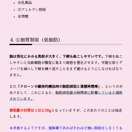
⑥乳製品
⑦アレルゲン制限
⑧禁煙
①脂質制限（低脂肪）
脂は消化にかかる負担が大きく、下痢も起こしやすいです。
下痢を起こ
しやすいと炎症細胞が腸管に集まり病態を悪化させます。可能な限りダ
メージを減らし下痢を繰り返すことをまず避けるようにしなければなり
ません。
また『
クローンの維持的療法時の脂肪摂取と累積再燃率
』、というのが
ありまして、これによると、
脂肪摂取量が再燃率に影響していると報告
されています。
摂取量の目安は１日に30g
となっていますが、このあたりのことは後述
します。
※矛盾するようですが、寛解期であればそれほど強い制限をしなくても