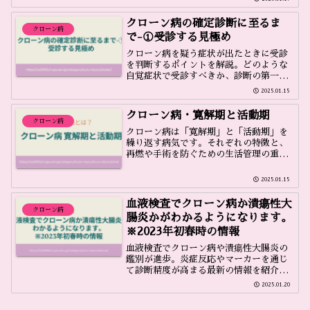
クローン病の確定診断に至るま
クローン病
で-①受診する見極め
クローン病を疑う症状が出たときに受診
を判断するポイントを解説。どのような
自覚症状で受診すべきか、診断の第一歩
を紹介します。
2025.01.15
クローン病・寛解期と活動期
クローン病
クローン病は「寛解期」と「活動期」を
繰り返す病気です。それぞれの特徴と、
再燃や手術を防ぐための生活管理の重要
性について紹介します。
2025.01.15
血液検査でクローン病か潰瘍性大
クローン病
腸炎かがわかるようになります。
※2023年初春時の情報
血液検査でクローン病や潰瘍性大腸炎の
鑑別が進歩。炎症反応やマーカーを通じ
て診断精度が高まる最新の情報を紹介し
ます。※2023年初春時の情報
2025.01.20