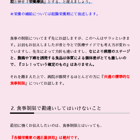
取
と併せ『
栄養療法
』とする、と捉えましょう。
※栄養の補給については経腸栄養剤にて後述します。
食事の制限についてまず先にお話しますが、このへんはサラッといきま
す。以前もお伝えしましたが昔と今とで医療サイドでも考え方が変わっ
ていますし、先生によって方針も違いますし、
なにより病態のステージ
と、腹痛や下痢を誘発する食品は体質による個体差がとても激しいの
で、『コレ！っていう確定のもの』はありません。
それを踏まえた上で、病院が推奨するほとんどの方に『
共通の標準的な
食事制限
』についてお話します。
食事制限で勘違いしてはいけないこと
最初に強くお伝えしたいのは、食事制限とはいっても、
『各種栄養素の適正量摂取』は絶対です
。