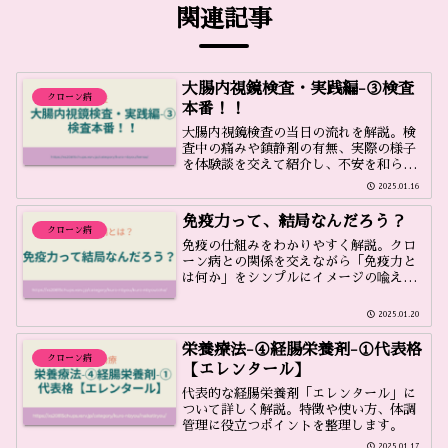
関連記事
大腸内視鏡検査・実践編-③検査
クローン病
本番！！
大腸内視鏡検査の当日の流れを解説。検
査中の痛みや鎮静剤の有無、実際の様子
を体験談を交えて紹介し、不安を和らげ
ます。
2025.01.16
免疫力って、結局なんだろう？
クローン病
免疫の仕組みをわかりやすく解説。クロ
ーン病との関係を交えながら「免疫力と
は何か」をシンプルにイメージの喩えで
理解できます。
2025.01.20
栄養療法-④経腸栄養剤-①代表格
クローン病
【エレンタール】
代表的な経腸栄養剤「エレンタール」に
ついて詳しく解説。特徴や使い方、体調
管理に役立つポイントを整理します。
2025.01.17