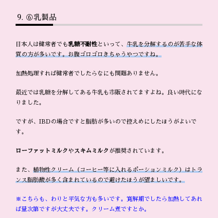
⑥乳製品
日本人は健常者でも
乳糖不耐性
といって、
牛乳を分解するのが苦手な体
質の方が多いです。お腹ゴロゴロきちゃうやつですね。
加熱処理すれば健常者でしたらなにも問題ありません。
最近では乳糖を分解してある牛乳も市販されてますよね。良い時代にな
りました。
ですが、IBDの場合ですと脂肪が多いので控えめにしたほうがよいで
す。
ローファットミルク
や
スキムミルク
が推奨されています。
また、
植物性クリーム（コーヒー等に入れるポーションミルク）はトラ
ンス脂肪酸が多く含まれているので避けたほうが望ましいです。
※こちらも、わりと平気な方も多いです。寛解期でしたら加熱してあれ
ば量次第ですが大丈夫です。クリーム煮ですとか。