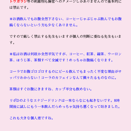
トウガラシ
等の刺激物も腸管へのダメージしかありませんので基本的に
は禁止です。
※お酒飲んでもお腹全然下さない、コーヒーじゃぶじゃぶ飲んでもお腹
痛くならないという方も少なくありません。
ですので厳しく禁止する先生もいますが個人の判断に委ねる先生もいま
す。
※私はお酒は何故か全然平気ですが、コーヒー、紅茶、緑茶、ウーロン
茶、ほうじ茶、茶類すべて全滅です！めっちゃお腹痛くなります。
コーラでお腹ゴロゴロするのにビール飲んでもまったく不変な理由がサ
ッパリわからない！コーラのカフェインなんて微々たるものなのに。
茶類はすぐお腹にきますね、カップ半分も飲めない。
リポDのようなエナジードリンクは一本ならなにも起きないです。8時
間後に試しにもう一本飲んだらめっちゃ気持ち悪くなって吐きました。
これも大きな個人差ですね。