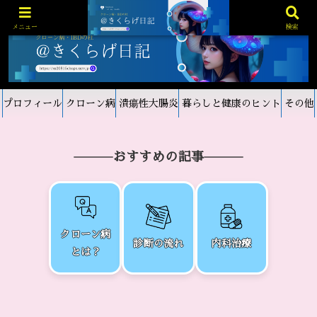
メニュー
検索
プロフィール
クローン病
潰瘍性大腸炎
暮らしと健康のヒント
その他
おすすめの記事
クローン病
診断の流れ
内科治療
とは？