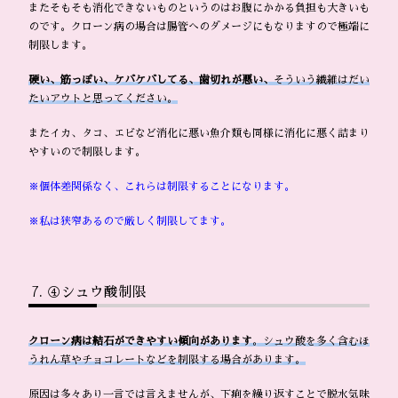
またそもそも消化できないものというのはお腹にかかる負担も大きいも
のです。クローン病の場合は腸管へのダメージにもなりますので極端に
制限します。
硬い、筋っぽい、ケバケバしてる、歯切れが悪い、
そういう繊維はだい
たいアウトと思ってください。
またイカ、タコ、エビなど消化に悪い魚介類も同様に消化に悪く詰まり
やすいので制限します。
※個体差関係なく、これらは制限することになります。
※私は狭窄あるので厳しく制限してます。
④シュウ酸制限
クローン病は結石ができやすい傾向があります
。シュウ酸を多く含むほ
うれん草やチョコレートなどを制限する場合があります。
原因は多々あり一言では言えませんが、下痢を繰り返すことで脱水気味