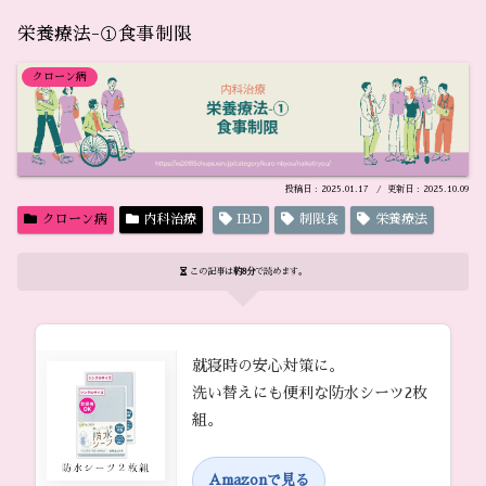
栄養療法-①食事制限
クローン病
2025.01.17
2025.10.09
クローン病
内科治療
IBD
制限食
栄養療法
この記事は
約8分
で読めます。
就寝時の安心対策に。
洗い替えにも便利な防水シーツ2枚
組。
Amazonで見る