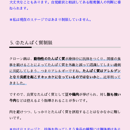
大丈夫なこともあります。自覚症状と相談してある程度個人の判断に委
ねられます。
※私は現在のステージではあまり制限していません。
②たんぱく質制限
クローン病は、
動物性のたんぱく質
が身体中に抗体をつくり、同様の食
事を続けることによってたんぱく質を外敵と誤って認識してしまい過剰
に反応してしまう、つまりアレルギーですね。
たんぱく質はアレルゲン
となり炎症を起こすキッカケになっているのではないか
と、近年判って
きました。
ですので、良質なたんぱく質として
豆や鶏肉
が挙げられ、対し
脂も強い
牛肉
などは控えるよう指導されることが多いです。
肉を避けつつ、しっかりとたんぱく質を摂取することはなかなかに難し
いです。
※やはりステージと、抗体を作ってしまう食品や種類には個体差はあり