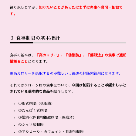
繰り返しますが、
知りたいことがあったはまずは先生へ質問・相談で
す。
食事制限の基本指針
食事の基本は、
『高カロリー』、『低脂肪』、『低残渣』の食事で適正
量摂ること
になります。
※高カロリーを摂取するのが難しい→後述の経腸栄養剤になります。
それではクローン病の食事について、今回は
制限することが望ましいと
されている基本的な食品
を紹介します。
①脂質制限（低脂肪）
②たんぱく質制限
③難消化性食物繊維制限（低残渣）
④シュウ酸制限
⑤アルコール・カフェイン・刺激物制限