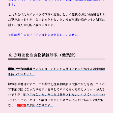
ます。
これを食べたらイッパツで下痢や腹痛、という症状の方は勿論制限する
必要がありますが、なにも変化がないという寛解期の場合ですと制限は
緩く、個人の判断に委ねられます。
※私は現在のステージではあまり制限していません
③難消化性食物繊維制限（低残渣）
難消化性食物繊維
というのは、そもそも人間はこれを分解する消化酵素
を持っていません。
健常者の場合ですと、この難消化性食物繊維は大腸で水分を吸ってくれ
て下痢予防になったり便がつるりとでやすくなったりとメリットが大き
いですが、
消化されないということは分解されない、小さくもならない
ということで、クローン病は少なからず狭窄があるので詰まりの原因と
なり、
腸閉塞
の原因になります。