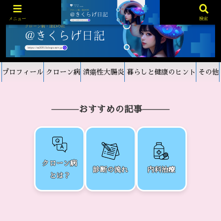
メニュー
検索
プロフィール
クローン病
潰瘍性大腸炎
暮らしと健康のヒント
その他
おすすめの記事
クローン病
診断の流れ
内科治療
とは？