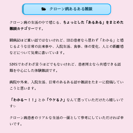
クローン病あるある雑談
クローン病の生活の中で感じる、
ちょっとした「あるある」をまとめた
雑談カテゴリー
です。
闘病記ほど重い話ではないけれど、IBD患者なら思わず「わかる」と感
じるような日常の出来事や、入院生活、食事、体の変化、人との距離感
などについて気楽に書いています。
SNSでわざわざ言うほどでもないけれど、患者同士なら共感できる話
題を中心にした体験雑談です。
病院や外来、入院生活、日常のあるある話や雑談をたまーに投稿してい
こうと思います。
「わかる～！！」
とか
「ウケる♪」
なんて思っていただけたら嬉しいで
す✨
クローン病患者のリアルな生活の一面として参考にしていただければ幸
いです。