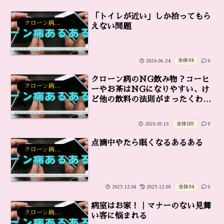
「トイレが近い」しか拾ってもら
クローン病あるある雑談
えない問題
全体
98
2026.06.24
0
クローン病のNG飲み物？コーヒ
クローン病あるある雑談
ーやお茶はNGになりやすい、け
ど他の飲料の法則がまったくわか
らない不思議
全体
105
2026.03.16
0
点滴中やたら眠くなるあるある
クローン病あるある雑談
全体
94
2025.12.04
2025.12.08
0
病室はお家！｜マナーのない見舞
クローン病あるある雑談
い客に悩まれる