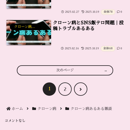
全体
78
2025.02.27
2025.10.19
0
クローン病とSNS飯テロ問題｜投
クローン病あるある雑談
稿トラブルあるある
全体
68
2025.02.16
2025.10.19
0
次のページ
1
次
2
へ
ホーム
クローン病
クローン病あるある雑談
コメントなし