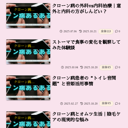
クローン病の外科vs内科治療｜意
クローン病あるある雑談
外と内科の方がしんどい？
全体
113
2025.07.06
2025.10.21
0
ストーマで食事の変化を観察して
クローン病あるある雑談
みた体験談
全体
85
2025.03.04
2025.10.20
0
クローン病患者の“トイレ音問
クローン病あるある雑談
題”と音姫活用事情
全体
95
2025.02.27
2025.10.20
0
クローン病とオムツ生活｜陰毛ケ
クローン病あるある雑談
アの現実的な悩み