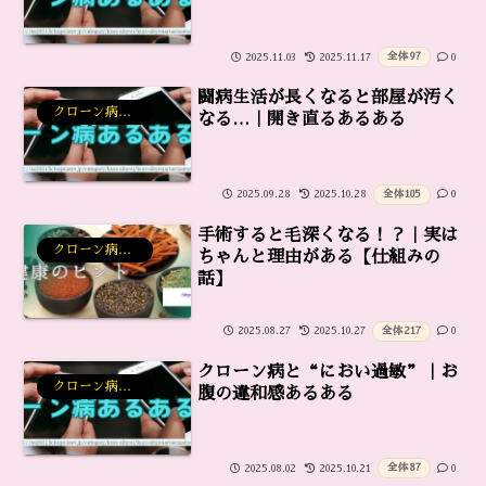
全体
97
2025.11.03
2025.11.17
0
闘病生活が長くなると部屋が汚く
クローン病あるある雑談
なる…｜開き直るあるある
全体
105
2025.09.28
2025.10.28
0
手術すると毛深くなる！？｜実は
クローン病あるある雑談
ちゃんと理由がある【仕組みの
話】
全体
217
2025.08.27
2025.10.27
0
クローン病と“におい過敏”｜お
クローン病あるある雑談
腹の違和感あるある
全体
87
2025.08.02
2025.10.21
0