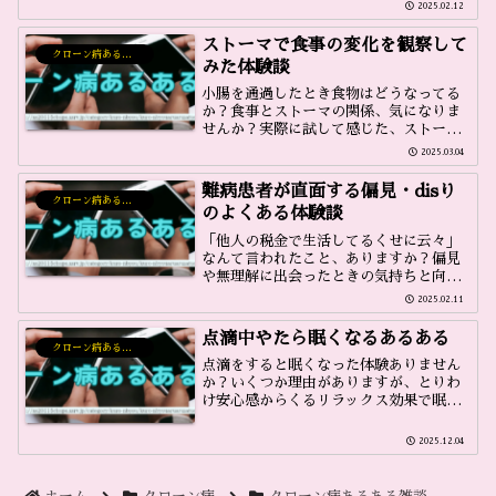
いを正直に書きました。
2025.02.12
ストーマで食事の変化を観察して
クローン病あるある雑談
みた体験談
小腸を通過したとき食物はどうなってる
か？食事とストーマの関係、気になりま
せんか？実際に試して感じた、ストーマ
生活のちょっとした発見をお話してま
2025.03.04
す。
難病患者が直面する偏見・disり
クローン病あるある雑談
のよくある体験談
「他人の税金で生活してるくせに云々」
なんて言われたこと、ありますか？偏見
や無理解に出会ったときの気持ちと向き
合ったお話です。
2025.02.11
点滴中やたら眠くなるあるある
クローン病あるある雑談
点滴をすると眠くなった体験ありません
か？いくつか理由がありますが、とりわ
け安心感からくるリラックス効果で眠く
なることが多いです。眠くなる理由と体
験談です。
2025.12.04