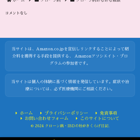
ホーム
クローン病
クローン病あるある雑談
コメントなし
当サイトは、Amazon.co.jpを宣伝しリンクすることによって紹
介料を獲得する手段を提供する、 Amazonアソシエイト・プロ
グラムの参加者です。
当サイトは個人の体験に基づく情報を発信しています。症状や治
療については、必ず医療機関にご相談ください。
ホーム
プライバシーポリシー
免責事項
お問い合わせフォーム
このサイトについて
© 2024 クローン病・IBDの杜@きくらげ日記.