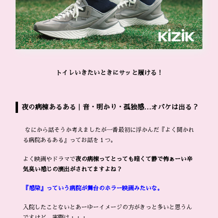
トイレいきたいときにサッと履ける！
夜の病棟あるある｜音・明かり・孤独感…オバケは出る？
なにから話そうか考えましたが一番最初に浮かんだ『よく聞かれ
る病院あるある』ってお話を１つ。
よく映画やドラマで
夜の病棟ってとっても暗くて静で怖ぁーい辛
気臭い感じの演出がされてますよね？
『感染』っていう病院が舞台のホラー映画みたいな。
入院したことないとあーゆーイメージの方がきっと多いと思うん
ですけど、実際は・・・