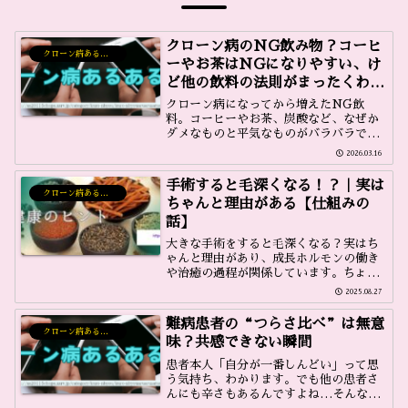
クローン病のNG飲み物？コーヒ
クローン病あるある雑談
ーやお茶はNGになりやすい、け
ど他の飲料の法則がまったくわか
らない不思議
クローン病になってから増えたNG飲
料。コーヒーやお茶、炭酸など、なぜか
ダメなものと平気なものがバラバラで法
則がわからない…。きくらげ自身の飲み
2026.03.16
物あるある体験談です。
手術すると毛深くなる！？｜実は
クローン病あるある雑談
ちゃんと理由がある【仕組みの
話】
大きな手術をすると毛深くなる？実はち
ゃんと理由があり、成長ホルモンの働き
や治癒の過程が関係しています。ちょっ
と驚きの仕組みを紹介します。
2025.08.27
難病患者の“つらさ比べ”は無意
クローン病あるある雑談
味？共感できない瞬間
患者本人「自分が一番しんどい」って思
う気持ち、わかります。でも他の患者さ
んにも辛さもあるんですよね…そんな思