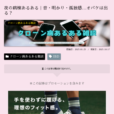
夜の病棟あるある｜音・明かり・孤独感…オバケは出
る？
クローン病あるある雑談
2025.01.25
2025.10.17
クローン病あるある雑談
IBD
この記事は
約2分
で読めます。
※この記事はプロモーションを含みます