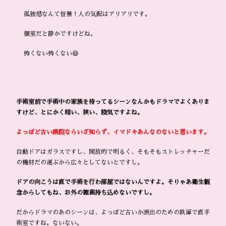
孤独感なんて皆無！人の気配はアリアリです。
個室だと静かですけどね。
怖くない怖くない😄
手術室前で手術中の家族を待ってるシーンなんかもドラマでよくありま
すけど、とにかく暗い、狭い、陰気ですよね。
よっぽど古い病院ならいざ知らず、イマドキあんなのないと思います。
自動ドアはガラスですし、開放的で明るく、そもそもストレッチャーだ
の機材だの運ぶから広々としてないとですし。
ドアの向こうは直で手術を行わ部屋ではないんですよ。そりゃあ衛生観
念からしてもね、お外の雑菌持ち込めないですし。
だからドラマのあのシーンは、よっぽど古いか演出のための鉄扉で直手
術室ですね。ないない。