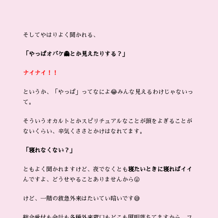
そしてやはりよく聞かれる、
「やっぱオバケ👻とか見えたりする？」
ナイナイ！！
というか、「やっぱ」ってなによ😂みんな見えるわけじゃないっ
て。
そういうオカルトとかスピリチュアルなことが頭をよぎることが
ないくらい、辛気くささとかけはなれてます。
「寝れなくない？」
ともよく聞かれますけど、夜でなくとも
寝たいときに寝ればイイ
んですよ、どうせやることありませんから😛
けど、一階の救急外来はたいてい暗いです😅
総合受付も会計も各種外来窓口もどこも照明落ちてますから、フ