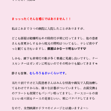
まっっったくそんな感じではありません！！
私はこれまで３つの病院に入院したことがありますが、
どこも部屋は結構明るめの除夜灯が常に灯ってますし、他の患者
さんも夜更かしするから枕元の照明はついてるし、テレビ夜中ず
っと観てる方もいますし、
部屋はかなーり明るいです💡
しかも、廊下も非常灯の数が多く普通に見通し良いですし、ナー
スセンターはガンガンに明るいのでその明かりも届いてきます👊
静さも皆無、
むしろうるさいくらいです
。
当たり前ですけど入院患者さんはみんな怪我や病気で入院治療し
てるわけですからね、様々な計器がついていますし、点滴交換💉
のアラートも夜間でもバンバン鳴ってますし、ナースコールの音
といい走り回るナースの足音といい、常にバタバタしてます💦
なので、全然映画やドラマのイメージとは違いますよ～✨