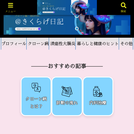
メニュー
検索
プロフィール
クローン病
潰瘍性大腸炎
暮らしと健康のヒント
その他
おすすめの記事
クローン病
診断の流れ
内科治療
とは？