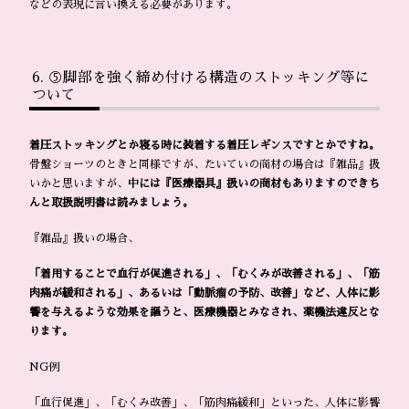
などの表現に言い換える必要があります。
⑤脚部を強く締め付ける構造のストッキング等に
ついて
着圧ストッキングとか寝る時に装着する着圧レギンスですとかですね。
骨盤ショーツのときと同様ですが、たいていの商材の場合は『雑品』扱
いかと思いますが、
中には『医療器具』扱いの商材もありますのできち
んと取扱説明書は読みましょう。
『雑品』扱いの場合、
「着用することで血行が促進される」、「むくみが改善される」、「筋
肉痛が緩和される」、あるいは「動脈瘤の予防、改善」など、人体に影
響を与えるような効果を謳うと、医療機器とみなされ、薬機法違反とな
ります。
NG例
「血行促進」、「むくみ改善」、「筋肉痛緩和」といった、人体に影響