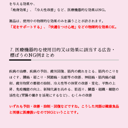
を与える効果や、
「痩身効果」、「冷え性改善」など、医療機器的な効果はNG。
雑品は、使用中の物理的な効果のみを謳うことが許されます。
「足をサポートする」、「快適なつけ心地」などの物理的な効果OK。
医療機器的な使用目的又は効果に該当する広告・
標ぼうのNG例まとめ
疾病の治療、疾病の予防、疲労回復、筋肉の疲れをとる、筋肉のこりを
ほぐす、腰痛・肩こり・関節痛・炎症等の改善、神経痛・筋肉痛の緩
和、疲労物質の蓄積の抑制、冷え性等の体質の改善・変化、平熱の上
昇、免疫機能の向上、新陳代謝を高める、若返り、臓器・組織・細胞の
活性化(胃腸の働きを活発にするなど)、むくみの改善
いずれも予防・改善・抑制・回復などですね。こうした用語は健康食品
と同様に医療扱いなのでNGということです。