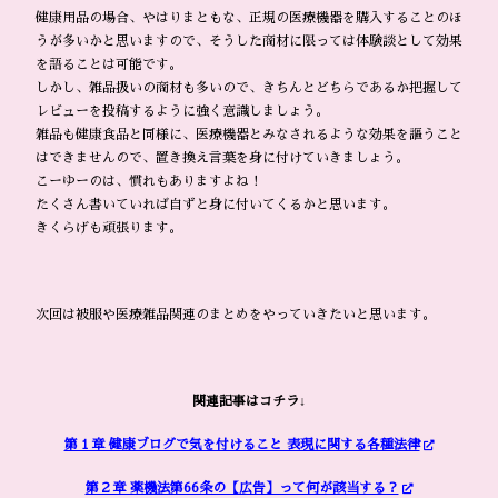
健康用品の場合、やはりまともな、正規の医療機器を購入することのほ
うが多いかと思いますので、そうした商材に限っては体験談として効果
を語ることは可能です。
しかし、雑品扱いの商材も多いので、きちんとどちらであるか把握して
レビューを投稿するように強く意識しましょう。
雑品も健康食品と同様に、医療機器とみなされるような効果を謳うこと
はできませんので、置き換え言葉を身に付けていきましょう。
こーゆーのは、慣れもありますよね！
たくさん書いていれば自ずと身に付いてくるかと思います。
きくらげも頑張ります。
次回は被服や医療雑品関連のまとめをやっていきたいと思います。
関連記事はコチラ↓
第１章 健康ブログで気を付けること 表現に関する各種法律
第２章 薬機法第66条の【広告】って何が該当する？