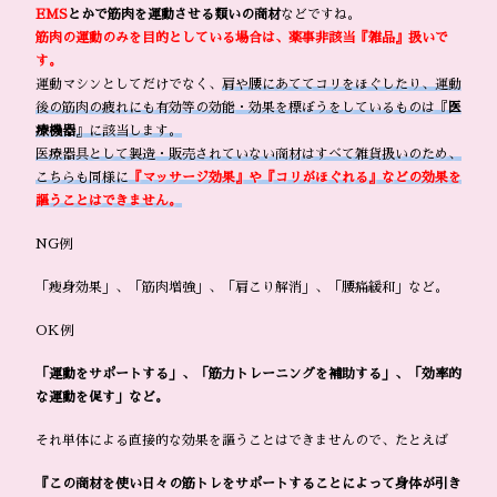
EMS
とかで筋肉を運動させる類いの商材
などですね。
筋肉の運動のみを目的としている場合は、薬事非該当『雑品』扱いで
す。
運動マシンとしてだけでなく、
肩や腰にあててコリをほぐしたり、運動
後の筋肉の疲れにも有効等の効能・効果を標ぼうをしているものは『
医
療機器
』に該当します。
医療器具として製造・販売されていない商材はすべて雑貨扱いのため、
こちらも同様に
『マッサージ効果』や『コリがほぐれる』などの効果を
謳うことはできません。
NG例
「痩身効果」、「筋肉増強」、「肩こり解消」、「腰痛緩和」など。
OK例
「運動をサポートする」、「筋力トレーニングを補助する」、「効率的
な運動を促す」など。
それ単体による直接的な効果を謳うことはできませんので、たとえば
『この商材を使い日々の筋トレをサポートすることによって身体が引き