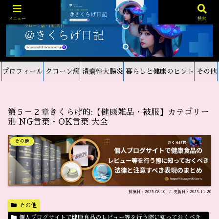
メニュー
検索
プロフィール
クローン病
潰瘍性大腸炎
暮らしと健康のヒント
その他
第５－２章きくらげ的:【健康雑品・被服】カテゴリー
別 NG言葉・OK言葉 大全
その他
2025.08.10
2025.11.20
その他
個人ブログサイトで健康食品のレビュー等を行う際に知っておくべき