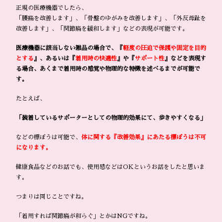
正規の医療機器でしたら、
「腰痛を改善します」、「骨盤のゆがみを改善します」、「外反母趾を
改善します」、「関節痛を緩和します」などの表現が可能です。
医療機器に該当しない雑品の場合で、『
軽度の圧迫で保護や固定を目的
とする
』、あるいは『
着用時の快適性
』や『
サポート性
』などを表現す
る場合、あくまで着用時の感覚や物理的な特徴を述べるまでが可能で
す。
たとえば、
「装着しているサポーターとしての物理的効果にて、歩きやすくなる」
などの標ぼうは可能で、
体に関する『改善効果』にあたる標ぼうは不可
になります。
健康食品などのお話でも、使用感などはOKというお話をしたと思いま
す。
つまりは同じことですね。
「着用すれば関節痛が和らぐ」とかはNGですね。