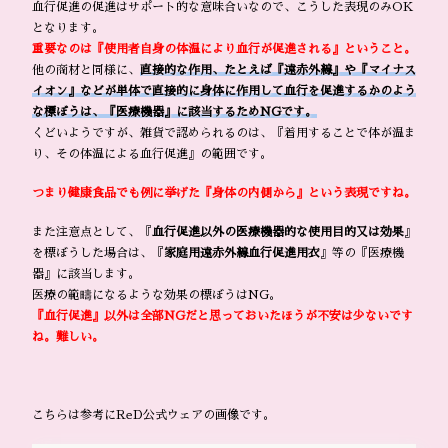
血行促進の促進はサポート的な意味合いなので、こうした表現のみOK
となります。
重要なのは『使用者自身の体温により血行が促進される』ということ。
他の商材と同様に、
直接的な作用、たとえば『遠赤外線』や『マイナス
イオン』などが単体で直接的に身体に作用して血行を促進するかのよう
な標ぼうは、『医療機器』に該当するためNGです。
くどいようですが、雑貨で認められるのは、『着用することで体が温ま
り、その体温による血行促進』の範囲です。
つまり健康食品でも例に挙げた『身体の内側から』という表現ですね。
また注意点として、『
血行促進以外の医療機器的な使用目的又は効果
』
を標ぼうした場合は、『
家庭用遠赤外線血行促進用衣
』等の『医療機
器』に該当します。
医療の範疇になるような効果の標ぼうはNG。
『血行促進』以外は全部NGだと思っておいたほうが不安は少ないです
ね。難しい。
こちらは参考にReD公式ウェアの画像です。