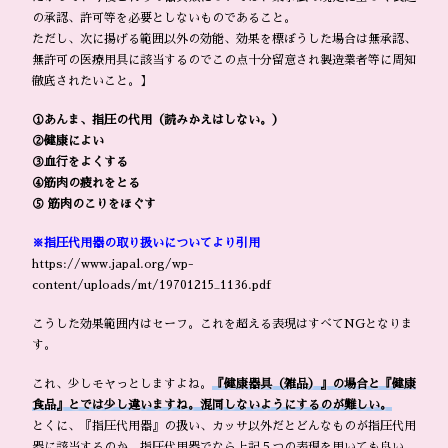
の承認、許可等を必要としないものであること。
ただし、次に揚げる範囲以外の効能、効果を標ぼうした場合は無承認、
無許可の医療用具に該当するのでこの点十分留意され製造業者等に周知
徹底されたいこと。】
①あんま、指圧の代用（読みかえはしない。）
②健康によい
③血行をよくする
④筋肉の疲れをとる
⑤ 筋肉のこりをほぐす
※指圧代用器の取り扱いについてより引用
https://www.japal.org/wp-
content/uploads/mt/19701215_1136.pdf
こうした効果範囲内はセーフ。これを超える表現はすべてNGとなりま
す。
これ、少しモヤっとしますよね。
『健康器具（雑品）』の場合と『健康
食品』とでは少し違いますね。混同しないようにするのが難しい。
とくに、『指圧代用器』の扱い、カッサ以外だとどんなものが指圧代用
器に該当するのか。指圧代用器でなら上記５つの表現を用いても良い。