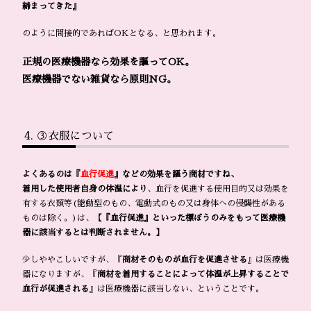
締まってきた』
のように間接的であればOKとなる、と思われます。
正規の医療機器なら効果を謳ってOK。
医療機器でない雑貨なら原則NG。
③衣服について
よくあるのは『
血行促進
』などの効果を謳う商材ですね、
着用した使用者自身の体温により
、血行を促進する使用目的又は効果を
有する衣類等(能動型のもの、電動式のもの又は身体への侵襲性がある
ものは除く。)は、
【『血行促進』といった標ぼうのみをもって医療機
器に該当するとは判断されません。】
少しややこしいですが、『
商材そのものが血行を促進させる
』は医療機
器になりますが、『
商材を着用することによって体温が上昇することで
血行が促進される
』は医療機器に該当しない、ということです。