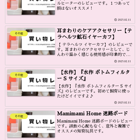
ルヒーターのレビューです。１つあって
損はないオススメ！
2025.02.11
耳まわりのケアアクセサリー【テ
その他
ラヘルツ鉱石イヤーカフ】
【 テラヘルツ イヤーカフ】のレビューで
す。耳まわりのアクセサリーとして、じ
んわり温かく感じる使用感が印象的でし
た。じんわりと温かく感じ、耳まわりの
2025.02.11
ケア目的で使用しています。
【水作】『水作 ボトムフィルタ
その他
ー S サイズ』
【水作】『水作 ボトムフィルター S サイ
ズ』のレビューです。初めて飼育に使っ
たけどイイですよ♪
2025.02.11
Mamimami Home 迷路ボード
その他
Mamimami Home 迷路ボードのレビュー
です。誤飲の心配もなく、意外と複雑で
オススメの知育玩具です。