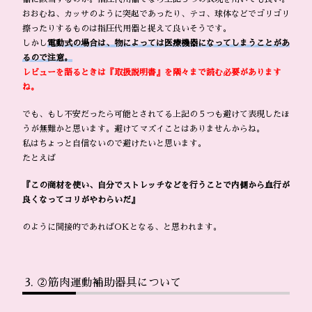
おおむね、カッサのように突起であったり、テコ、球体などでゴリゴリ
擦ったりするものは指圧代用器と捉えて良いそうです。
しかし
電動式の場合は、物によっては医療機器になってしまうことがあ
るので注意。
レビューを語るときは『取扱説明書』を隅々まで読む必要があります
ね。
でも、もし不安だったら可能とされてる上記の５つも避けて表現したほ
うが無難かと思います。避けてマズイことはありませんからね。
私はちょっと自信ないので避けたいと思います。
たとえば
『この商材を使い、自分でストレッチなどを行うことで内側から血行が
良くなってコリがやわらいだ』
のように間接的であればOKとなる、と思われます。
②筋肉運動補助器具について