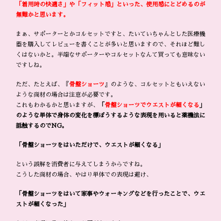
「着用時の快適さ」や「フィット感」といった、使用感にとどめるのが
無難かと思います。
まぁ、サポーターとかコルセットですと、たいていちゃんとした医療機
器を購入してレビューを書くことが多いと思いますので、それほど難し
くはないかと。半端なサポーターやコルセットなんて買っても意味ない
ですしね。
ただ、たとえば、『
骨盤ショーツ
』のような、コルセットともいえない
ような商材の場合は注意が必要です。
これもわかるかと思いますが、
「
骨盤ショーツでウエストが細くなる
」
のような単体で身体の変化を標ぼうするような表現を用いると薬機法に
抵触するのでNG。
「骨盤ショーツをはいただけで、ウエストが細くなる」
という誤解を消費者に与えてしまうからですね。
こうした商材の場合、やはり単体での表現は避け、
「骨盤ショーツをはいて家事やウォーキングなどを行ったことで、ウエ
ストが細くなった」