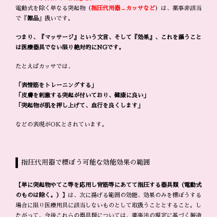
電動式を除く単なる突起物（
指圧代用器→カッサなど
）は、薬事非該当
で『
雑品
』扱いです。
つまり、『マッサージ』という文言、そして『効果』、これを謳うこと
は医療器具でない限り絶対的にNGです。
たとえばカッサでは、
「表情筋をトレーニングする」
「皮膚を刺激する突起が付いており、健康に良い」
「突起物が肌を押し上げて、血行を良くします」
などの表現がOKとされています。
指圧代用器で標ぼう可能な効能効果の範囲
【単に突起物やてこ等を応用し背筋等にあてて指圧する器具類（電動式
のものは除く。）】
は、次に揚げる範囲の効能、効果のみを標ぼうする
場合に限り医療用具に該当しないものとして取扱うこととすること。し
たがって、今後これらの器具類については、薬事法の規定に基づく製造