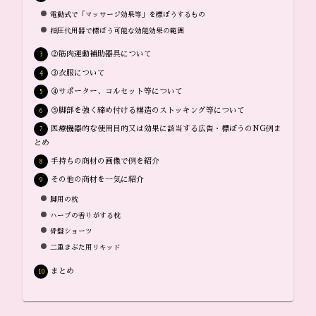
電動式で「マッサージ効果等」を標ぼうするもの
指圧代用器で標ぼう可能な効能効果の範囲
②筋肉運動補助器具について
③衣服について
④サポーター、コルセット等について
⑤脚部を強く締め付ける構造のストッキング等について
医療機器的な使用目的又は効果に該当する広告・標ぼうのNG例ま
とめ
手持ちの商材の画像で例を紹介
その他の商材を一気に紹介
脚用の枕
ハーブの香りがする枕
骨盤ショーツ
二重まぶた用リキッド
まとめ