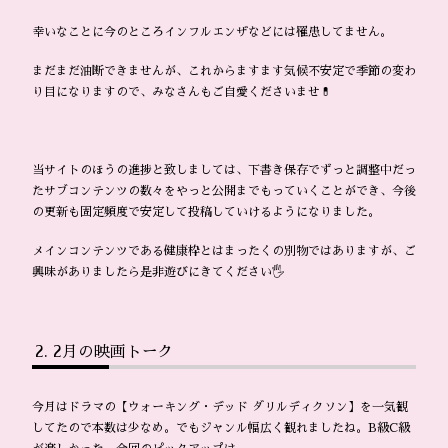
幸いなことに今のところインフルエンザなどには罹患してません。
まだまだ油断できませんが、これからますます気候不安定で季節の変わ
り目になりますので、みなさんもご自愛くださいませ💊
当サイトのほうの進捗と致しましては、下書き保存でずっと調整中だっ
たサブコンテンツの数々をやっと公開までもっていくことができ、今後
の更新も固定頻度で安定して投稿していけるようになりました。
メインコンテンツである健康枠とはまったくの別物ではありますが、ご
興味がありましたら是非遊びにきてください🖐️
2月の映画トーク
今月はドラマの【ウォーキング・デッド ダリルディクソン】を一気観
してたので本数は少なめ。でもジャンル幅広く観れましたね。B級C級