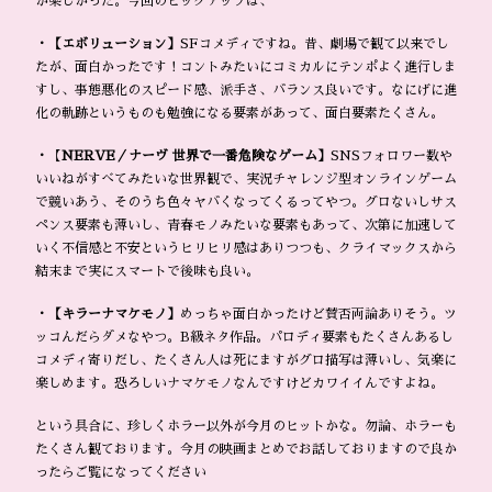
が楽しかった。今回のピックアップは、
・【エボリューション】
SFコメディですね。昔、劇場で観て以来でし
たが、面白かったです！コントみたいにコミカルにテンポよく進行しま
すし、事態悪化のスピード感、派手さ、バランス良いです。なにげに進
化の軌跡というものも勉強になる要素があって、面白要素たくさん。
・
【
NERVE／ナーヴ 世界で一番危険なゲーム】
SNSフォロワー数や
いいねがすべてみたいな世界観で、実況チャレンジ型オンラインゲーム
で競いあう、そのうち色々ヤバくなってくるってやつ。グロないしサス
ペンス要素も薄いし、青春モノみたいな要素もあって、次第に加速して
いく不信感と不安というヒリヒリ感はありつつも、クライマックスから
結末まで実にスマートで後味も良い。
・【キラーナマケモノ】
めっちゃ面白かったけど賛否両論ありそう。ツ
ッコんだらダメなやつ。B級ネタ作品。パロディ要素もたくさんあるし
コメディ寄りだし、たくさん人は死にますがグロ描写は薄いし、気楽に
楽しめます。恐ろしいナマケモノなんですけどカワイイんですよね。
という具合に、珍しくホラー以外が今月のヒットかな。勿論、ホラーも
たくさん観ております。今月の映画まとめでお話しておりますので良か
ったらご覧になってください