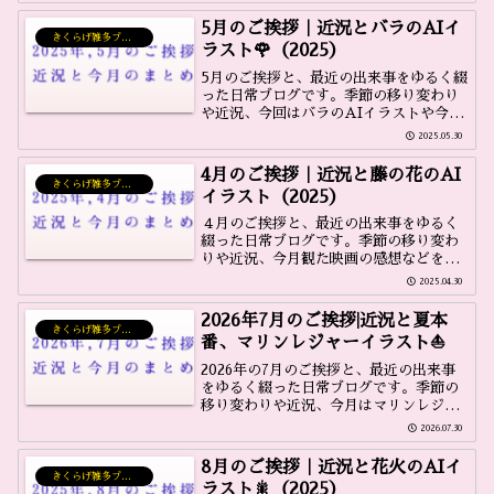
5月のご挨拶｜近況とバラのAIイ
きくらげ雑多ブログ
ラスト🌹（2025）
5月のご挨拶と、最近の出来事をゆるく綴
った日常ブログです。季節の移り変わり
や近況、今回はバラのAIイラストや今月
観た映画の感想などをまとめています。
2025.05.30
4月のご挨拶｜近況と藤の花のAI
きくらげ雑多ブログ
イラスト（2025）
４月のご挨拶と、最近の出来事をゆるく
綴った日常ブログです。季節の移り変わ
りや近況、今月観た映画の感想などをま
とめています。今月は藤の花のAIイラス
2025.04.30
ト♪
2026年7月のご挨拶|近況と夏本
きくらげ雑多ブログ
番、マリンレジャーイラスト⛵
2026年の7月のご挨拶と、最近の出来事
をゆるく綴った日常ブログです。季節の
移り変わりや近況、今月はマリンレジャ
ーをイメージしたAIイラストや今月観た
2026.07.30
映画の感想などをまとめています。
8月のご挨拶｜近況と花火のAIイ
きくらげ雑多ブログ
ラスト🎇（2025）