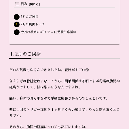
目次
2月のご挨拶
2月の映画トーク
今月の季節のAIイラスト|受験生応援✏️
2月のご挨拶
だいぶ気温もゆるんできましたね。花粉がすごい🤧
きくらげは骨粗鬆症になってから、因果関係は不明ですが冬場は肋間神
経痛がでまして、結構酷いほうなんですよね。
痛い、身体の真ん中なので挙動に影響があるのでしんどいです。
週に１回のトリガー注射を１ヶ月半くらい続けて、やっと落ち着くとこ
ろです。
そのうち、肋間神経痛についても記事にしますね。