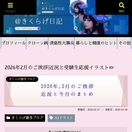
メニュー
検索
プロフィール
クローン病
潰瘍性大腸炎
暮らしと健康のヒント
その他
2026年2月のご挨拶|近況と受験生応援イラスト✏️
きくらげ雑多ブログ
2026.02.27
2026.02.28
きくらげ雑多ブログ
AIイラスト