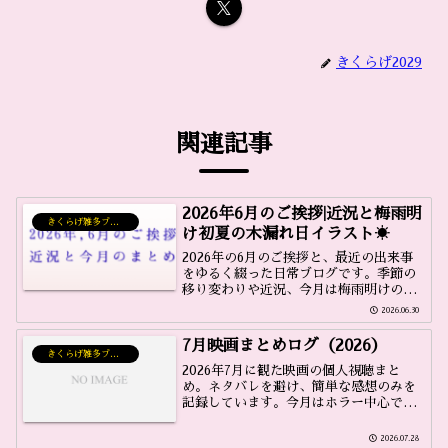
きくらげ2029
関連記事
2026年6月のご挨拶|近況と梅雨明
きくらげ雑多ブログ
け初夏の木漏れ日イラスト☀️
2026年の6月のご挨拶と、最近の出来事
をゆるく綴った日常ブログです。季節の
移り変わりや近況、今月は梅雨明けの初
夏の木漏れ日をイメージしたAIイラスト
2026.06.30
や今月観た映画の感想などをまとめてい
ます。
7月映画まとめログ（2026）
きくらげ雑多ブログ
2026年7月に観た映画の個人視聴まと
め。ネタバレを避け、簡単な感想のみを
記録しています。今月はホラー中心で名
作からB級まで、ジャンル幅もかなり広
いです。
2026.07.28