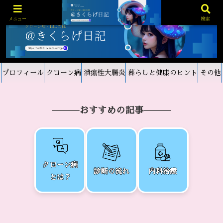
メニュー
検索
プロフィール
クローン病
潰瘍性大腸炎
暮らしと健康のヒント
その他
おすすめの記事
クローン病
診断の流れ
内科治療
とは？