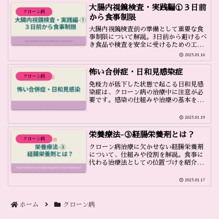
大腸内視鏡検査・実践編①３日前
クローン病
から食事制限
大腸内視鏡検査前の準備として重要な食
事制限について解説。3日前から避けるべ
き食品や検査を安全に受けるための工夫
をまとめています。※きくらげの体験談
2025.01.16
です。
怖い合併症・日和見感染症
クローン病
免疫力が低下した状態で起こる日和見感
染症は、クローン病の治療中に注意が必
要です。感染の仕組みや治療の基本を紹
介します。
2025.01.19
栄養療法-③経腸栄養剤とは？
クローン病
クローン病治療に欠かせない経腸栄養剤
について、仕組みや役割を解説。食事に
代わる治療法としての位置づけを紹介し
ます。
2025.01.17
ホーム
クローン病