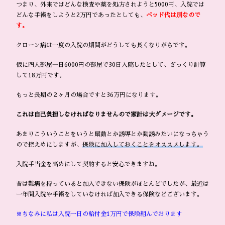
つまり、外来ではどんな検査や薬を処方されようと5000円、入院では
どんな手術をしようと2万円であったとしても、
ベッド代は別なので
す。
クローン病は一度の入院の期間がどうしても長くなりがちです。
仮に四人部屋一日6000円の部屋で30日入院したとして、ざっくり計算
して18万円です。
もっと長期の２ヶ月の場合ですと36万円になります。
これは自己負担しなければなりませんので家計は大ダメージです。
あまりこういうことをいうと扇動とか誘導とか勧誘みたいになっちゃう
ので控えめにしますが、
保険に加入しておくことをオススメします。
入院手当金を高めにして契約すると安心できますね。
昔は難病を持っていると加入できない保険がほとんどでしたが、最近は
一年間入院や手術をしていなければ加入できる保険などございます。
※ちなみに私は入院一日の給付金1万円で保険組んでおります