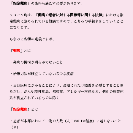
「
指定難病
」の条件も満たす必要があります。
クローン病は、『
難病の患者に対する医療等に関する法律
』における指
定難病に定められている難病ですので、こちらの手続きをしていくこと
になります。
ちなみに各種の定義ですが、
『
難病
』とは
・発病の機構が明らかでないこと
・治療方法が確立していない希少な疾病
・当該疾病にかかることにより、長期にわたり療養を必要とすること※
ただし、がんや精神疾患、感染症、アレルギー疾患など、個別の施策体
系が樹立されているものは除く
『
指定難病
』とは
・患者が本邦において一定の人数（人口の0.1%程度）に達しないこと
（※）