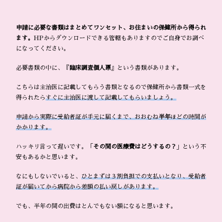
申請に必要な書類はまとめてワンセット、お住まいの保健所から得られ
ます。
HPからダウンロードできる管轄もありますのでご自身でお調べ
になってください。
必要書類の中に、『
臨床調査個人票
』という書類があります。
こちらは主治医に記載してもらう書類となるので保健所から書類一式を
得られたら
すぐに主治医に渡して記載してもらいましょう。
申請から実際に受給者証が手元に届くまで、おおむね
半年
ほどの時間が
かかります。
ハッキリ言って遅いです。「
その間の医療費はどうするの？
」という不
安もあるかと思います。
なにもしないでいると、
ひとまずは３割負担での支払いとなり、受給者
証が届いてから病院から差額の払い戻しがあります。
でも、半年の間の出費はとんでもない額になると思います。