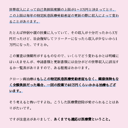
世帯収入によって自己負担限度額の上限が1～3万円と決まってとり、
この上限は毎年の特定疾患医療受給者証の更新の際に収入によって変わ
ることがあります。
たとえば伴侶や親の扶養に入っていて、その収入が十分だったから3万
円だったけど、社会復帰してフリーターになったら収入が少ないから1
万円になった、ですとか。
この審査は保健所がするものなので、いくらでどう変わるかとは明確に
はいえませんが、申請書類と更新書類には自分がどの世帯収入に該当す
るか一覧表がありますので、ある程度はわかります。
クローン病治療は
もしこの特定疾患医療受給者証もなく、健康保険もな
く全額負担だった場合、一回の投薬で40万円くらいかかる治療もござ
います。
そう考えると怖いですよね。こうした医療費控除が受けられることはあ
りがたいです。
ですが注意点がありまして、
あくまでも適応は医療費ということ。