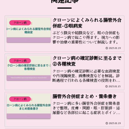
関連記事
クローンによくみられる腸管外合
クローン病
併症-⑤眼病変
ぶどう膜炎や結膜炎など、眼の合併症も
クローン病で起こり得ます。視力への影
響や治療の重要性について解説します。
2025.01.19
クローン病の確定診断に至るまで
クローン病
②各種検査
クローン病の確定診断に必要な血液検査
や内視鏡検査、画像検査などを解説。診
断過程で行われる各種検査の役割をわか
りやすく説明します。
2025.01.15
腸管外合併症まとめ・箇条書き
クローン病
クローン病に多い腸管外合併症を簡条書
きで整理。皮膚・関節・眼・肝胆膵・泌
尿器など各部位に起こる症状とポイント
を分かりやすく解説します。
2025.01.19