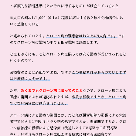
・客観的な診断基準（またそれに準ずるもの）が確立していること
※人口の概ね1/1,000（0.1%）程度に該当する数と厚生労働省令にお
いて想定している
と定められています。
クローン病の罹患者はおよそ4万人台です。
です
のでクローン病は難病の中でも指定難病に該当します。
とにもかくにも、ことクローン病に限っては安く医療が受けれられると
いうものです。
医療費のことは心配ですよね。ですが
この受給者証があるのでひとまず
は医療費は大丈夫です。
ただ、
あくまでもクローン病に限ってのこと
なので、クローン病による
医療の範囲であれば適応されますが、
事故や怪我ですとか、クローン病
ではない病気には適応されません。
クローン病による医療の範囲とは、たとえば腸管切除の影響による栄養
障害でビタミン剤やミネラル剤の処方ですとか、腸閉塞ですとか、クロ
ーン病治療の影響による感染症（後述しますCV感染や日和見感染
等）、いずれもクローン病に起因する症状に対する医療費です。