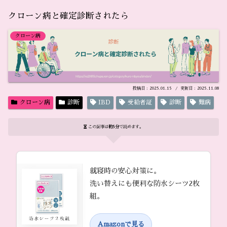
クローン病と確定診断されたら
クローン病
2025.01.15
2025.11.08
クローン病
診断
IBD
受給者証
診断
難病
この記事は
約5分
で読めます。
就寝時の安心対策に。
洗い替えにも便利な防水シーツ2枚
組。
Amazonで見る