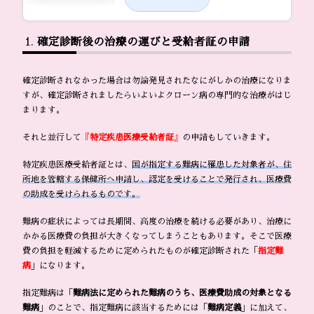
確定診断後の治療の運びと受給者証の申請
確定診断されなかった場合は勿論発見されたなにがしかの治療になりま
すが、確定診断されましたらいよいよクローン病の専門的な治療がはじ
まります。
それと並行して
『
特定疾患医療受給者証
』
の申請もしていきます。
特定疾患医療受給者証とは、
国が指定する難病に罹患した対象者が、住
所地を管轄する保健所へ申請し、認定を受けることで発行され、医療費
の助成を受けられるものです。
難病の症状によっては長期間、高度の治療を続ける必要があり、治療に
かかる医療費の負担が大きくなってしまうこともあります。そこで医療
費の負担を軽減するために定められたものが確定診断された「
指定難
病
」になります。
指定難病は「
難病法に定められた難病のうち、医療費助成の対象となる
難病
」のことで、指定難病に該当するためには「
難病定義
」に加えて、