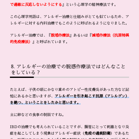
で過敏に反応しないようにする
』という心理学の精神療法です。
この心理学用語は、アレルギー治療と仕組みがとても似ているため、ア
レルギーに対する内科治療でもこのように呼ばれるようになりました。
アレルギー治療では、『
脱感作療法
』あるいは『
減感作療法（抗原特異
的免疫療法）
』と呼ばれています。
アレルギーの治療での脱感作療法ではどんなこと
をしている？
たとえば、子供の頃にかなり重めのアトピー性皮膚炎があった方など記
憶にあるかと思いますが、
アレルギーを引き起こす抗原（アレルゲン）
を絶つ、ということをしたかと思います。
主に卵などの食事の制限ですね。
IBDの治療でも考えられていることですが、腸管にとって刺激となり炎
症を起こしてしまう現象はアレルギー症状（
免疫の過剰防衛
）であるた