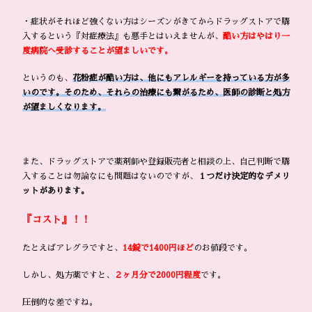
・症状がそれほど強くない方はシーズンがきてからドラッグストアで購
入するという『対症療法』も悪手とはいえませんが、
酷い方はやはり一
度病院へ受診することが望ましいです。
というのも、
花粉症が酷い方は、他にもアレルギーを持っている方が多
いのです。そのため、それらの治療にも繋がるため、医師の診断と処方
が望ましくなります。
また、ドラッグストアで薬剤師や登録販売者と相談の上、自己判断で購
入することは勿論なにも問題はないのですが、
１つだけ決定的なデメリ
ットがあります。
『コスト』！！
たとえばアレグラですと、
14錠で1400円ほど
のお値段です。
しかし、処方薬ですと、
２ヶ月分で2000円程度
です。
圧倒的な差ですね。