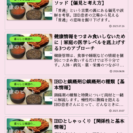
ソッド【偏見と考え方】
「普通」という言葉の裏にある偏見や誤
解を考察。IBD患者の立場から見える
「普通」の意味を掘り下げます。
2025.07.26
健康情報をつまみ食いしないため
暮らしと健康のヒント
に｜家庭の医学レベルを底上げす
る3つのアプローチ
健康管理は、食事や睡眠などの情報を個
別につまみ食いするだけでは不十分で
す。人体・病気・薬・栄養のつながりを
踏まえた基礎知識を土台にしつつ、糖尿
2026.04.08
病交換表や電子レンジ調理器具など、日
常に活かしやすい実践的な工夫も含め
IBDと鎮痛剤①鎮痛剤の種類【基
て、家庭の医学レベルを底上げする考え
暮らしと健康のヒント
本情報】
方をまとめます。
鎮痛剤の種類と特徴について商材と一緒
に解説します。慢性的に腹痛を抱える
IBD患者さんにとって、どんなときにど
の鎮痛剤を服用すべきか、目安になると
2025.10.07
思います。
IBDとしゃっくり【関係性と基本
暮らしと健康のヒント
情報】