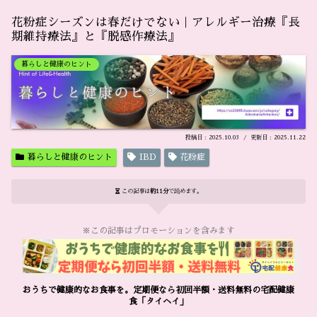
花粉症シーズンは春だけでない｜アレルギー治療『長
期維持療法』と『脱感作療法』
暮らしと健康のヒント
2025.10.03
2025.11.22
暮らしと健康のヒント
IBD
花粉症
この記事は
約11分
で読めます。
※この記事はプロモーションを含みます
おうちで健康的なお食事を。定期便なら初回半額・送料無料の宅配健康
食「タイヘイ」