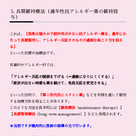
長期維持療法（通年性抗アレルギー薬の維持投
与）
これは、
【効果は穏やかで副作用が少ない抗アレルギー薬を、通年にわ
たって長期服用し、アレルギー反応そのものの過剰な起こり方を抑え
る】
といった目標の治療法です。
耳鼻科やアレルギー科では、
「アレルギー反応の閾値を下げる（＝過敏になりにくくする）」
「症状が出ない時期も薬を続けて、免疫反応を安定させる」
といった目的で、『
第二世代抗ヒスタミン薬
』
などを年間を通して服用
する治療方針を取ることがあります。
このような方法を医学的には【
維持療法
（maintenance therapy）】
【
長期管理療法
（long-term management）】などと表現されます。
※当然ですが絶対的に医師の指導の元で行います。