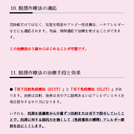
脱感作療法の適応
花粉症だけではなく、気管支喘息やアトピー性皮膚炎、ハチアレルギー
などにも適応されます。勿論、保険適応で治療を受けることができま
す。
この治療法は５歳からはじめることが可能です。
脱感作療法の治療手段と効果
●『
皮下注射免疫療法（SCIT）
』と『
舌下免疫療法（SLIT）
』があ
ります。前者は注射、後者は舌の下に錠剤あるいはアレルゲンエキスを
毎日投与するやり方になります。
いずれも、
抗原を低濃度から少量ずつ注射または舌下で投与していくこ
とで、抗原に対する抵抗力を強くして（免疫寛容の獲得）アレルギー症
状を出にくくします。