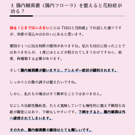
腸内細菌叢（腸内フローラ）を整えると花粉症が
治る？
治る！とまではいえない
ことは『IBDと花粉症』でお話した通りです
が、改善の見込みはおおいにあると思います。
要因の１つに抗生物質の服用がありますね。私たちIBDに限ったことで
はありませんが、１度にほとんどが殺されてしまうわけですから、都
度、再構築する必要があります。
そして
腸内細菌叢が整いますと、アレルギー症状が緩和されます。
しっかりとお腹の調子は整えたいですね。
しかし、私たちの場合はそう簡単なことではありません。
なにしろ炎症性腸疾患、たとえ寛解していても慢性的に絶えず微弱な炎
症が腸管にはあり、下痢もしやすいです。
下痢をすると、腸内細菌は外
へ排泄されてしまいます。
そのため、腸内細菌叢の維持はとても難しいです。