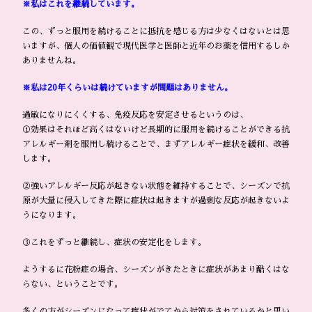
※私はこれを継続しています。
この、ずっと服用を続けることに抵抗を感じる方は少なくはないとは思
いますが、個人の価値観で現代医学と医師と近年のお薬を信用するしか
ありませんね。
※私は20年くらいは続けていますが問題はありません。
過敏になりにくくする、免疫反応を安定させるというのは、
①効果はそれほど高くはないけど長期的に服用を続けることができる抗
アレルギー剤を服用し続けることで、まずアレルギー症状を緩和、改善
します。
②強いアレルギー反応が起きない状態を維持することで、シーズンで抗
原が大量に侵入してきた際に症状は起きますが過剰な反応が起きないよ
うになります。
③これをずっと継続し、症状の安定化をします。
ようするに花粉症の場合、シーズンがきたときに症状があまり酷くはな
らない、ということです。
多くの方がシーズンになって症状がでてから対策をされているかと思い