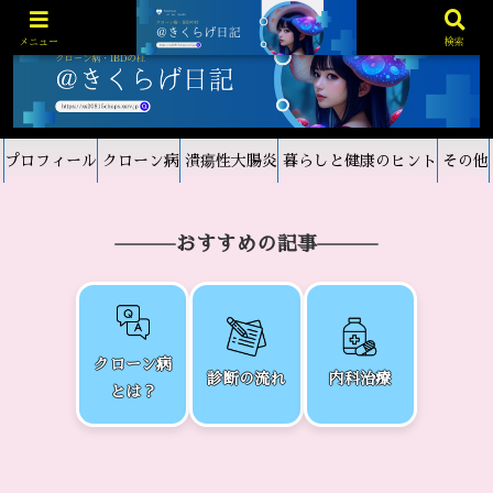
メニュー
検索
プロフィール
クローン病
潰瘍性大腸炎
暮らしと健康のヒント
その他
おすすめの記事
クローン病
診断の流れ
内科治療
とは？