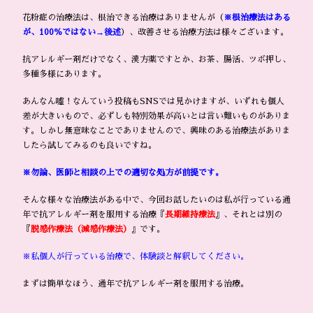
花粉症の治療法は、根治できる治療はありませんが（
※根治療法はある
が、100％ではない→後述
）、改善させる治療方法は様々ございます。
抗アレルギー剤だけでなく、漢方薬ですとか、お茶、腸活、ツボ押し、
多種多様にあります。
あんなん嘘！なんていう投稿もSNSでは見かけますが、いずれも個人
差が大きいもので、必ずしも特別効果が高いとは言い難いものがありま
す。しかし無意味なことでありませんので、興味のある治療法がありま
したら試してみるのも良いですね。
※勿論、医師と相談の上での適切な処方が前提です。
そんな様々な治療法がある中で、今回お話したいのは私が行っている通
年で抗アレルギー剤を服用する治療『
長期維持療法
』、それとは別の
『
脱感作療法（減感作療法）
』です。
※私個人が行っている治療で、体験談と解釈してください。
まずは簡単なほう、通年で抗アレルギー剤を服用する治療。