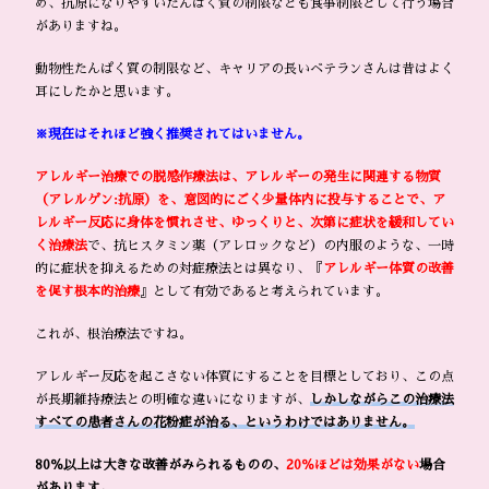
め、抗原になりやすいたんぱく質の制限なども食事制限として行う場合
がありますね。
動物性たんぱく質の制限など、キャリアの長いベテランさんは昔はよく
耳にしたかと思います。
※現在はそれほど強く推奨されてはいません。
アレルギー治療での脱感作療法は、アレルギーの発生に関連する物質
（アレルゲン:抗原）を、意図的にごく少量体内に投与することで、ア
レルギー反応に身体を慣れさせ、ゆっくりと、次第に症状を緩和してい
く治療法
で、抗ヒスタミン薬（アレロックなど）の内服のような、一時
的に症状を抑えるための対症療法とは異なり、『
アレルギー体質の改善
を促す根本的治療
』として有効であると考えられています。
これが、根治療法ですね。
アレルギー反応を起こさない体質にすることを目標としており、この点
が長期維持療法との明確な違いになりますが、
しかしながらこの治療法
すべての患者さんの花粉症が治る、というわけではありません。
80％以上は大きな改善がみられるものの、
20％ほどは効果がない
場合
があります。