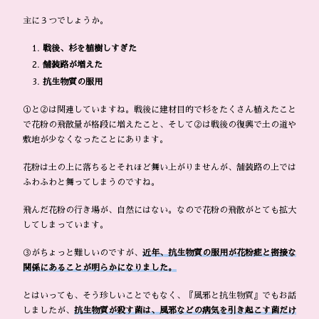
主に３つでしょうか。
戦後、杉を植樹しすぎた
舗装路が増えた
抗生物質の服用
①と②は関連していますね。戦後に建材目的で杉をたくさん植えたこと
で花粉の飛散量が格段に増えたこと、そして②は戦後の復興で土の道や
敷地が少なくなったことにあります。
花粉は土の上に落ちるとそれほど舞い上がりませんが、舗装路の上では
ふわふわと舞ってしまうのですね。
飛んだ花粉の行き場が、自然にはない。なので花粉の飛散がとても拡大
してしまっています。
③がちょっと難しいのですが、
近年、抗生物質の服用が花粉症と密接な
関係にあることが明らかになりました。
とはいっても、そう珍しいことでもなく、『風邪と抗生物質』でもお話
しましたが、
抗生物質が殺す菌は、風邪などの病気を引き起こす菌だけ