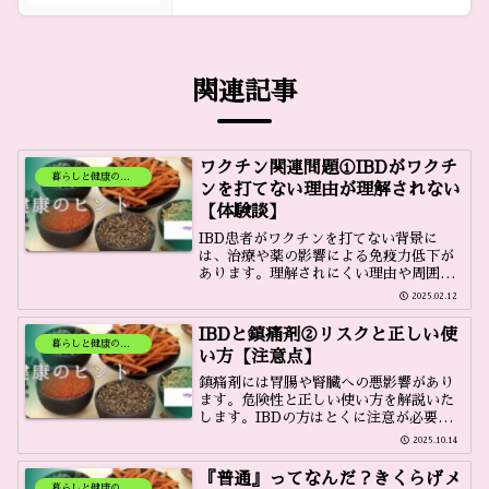
関連記事
ワクチン関連問題①IBDがワクチ
暮らしと健康のヒント
ンを打てない理由が理解されない
【体験談】
IBD患者がワクチンを打てない背景に
は、治療や薬の影響による免疫力低下が
あります。理解されにくい理由や周囲へ
の説明ポイントをまとめます。
2025.02.12
IBDと鎮痛剤②リスクと正しい使
暮らしと健康のヒント
い方【注意点】
鎮痛剤には胃腸や腎臓への悪影響があり
ます。危険性と正しい使い方を解説いた
します。IBDの方はとくに注意が必要で
すので参考にしてください。
2025.10.14
『普通』ってなんだ？きくらげメ
暮らしと健康のヒント