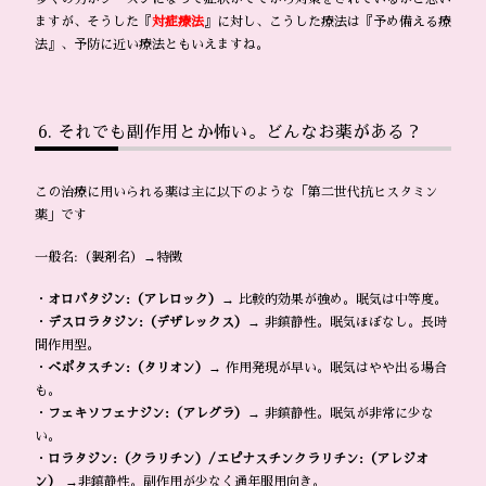
ますが、そうした『
対症療法
』に対し、こうした療法は『予め備える療
法』、予防に近い療法ともいえますね。
それでも副作用とか怖い。どんなお薬がある？
この治療に用いられる薬は主に以下のような「第二世代抗ヒスタミン
薬」です
一般名:（製剤名）→特徴
・
オロパタジン:（アレロック）
→ 比較的効果が強め。眠気は中等度。
・
デスロラタジン:（デザレックス）
→ 非鎮静性。眠気ほぼなし。長時
間作用型。
・
ベポタスチン:（タリオン）
→ 作用発現が早い。眠気はやや出る場合
も。
・
フェキソフェナジン:（アレグラ）
→ 非鎮静性。眠気が非常に少な
い。
・
ロラタジン:（クラリチン）/エピナスチンクラリチン:（アレジオ
ン）
→非鎮静性。副作用が少なく通年服用向き。