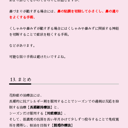
あまり詳しくないのでさらりとお話しますが、
鼻づまりが酷すぎる場合には、
鼻の粘膜を切除して小さくし、鼻の通り
をよくする手術、
くしゃみや鼻みずが酷すぎる場合にはくしゃみや鼻みずに関係する神経
を切断することで症状を軽くする手術。
などがあります。
可能な限り手術は避けたいですよね。
まとめ
花粉症の治療法には、
長期的に抗アレルギー剤を服用することでシーズンでの過剰は反応を抑
制する治療【
長期維持療法
】と、
シーズンだけ服用する【
対症療法
】、
そして、低濃度の抗原を長い年月かけて少しずつ投与することで免疫寛
容を獲得し、根治を目指す【
脱感作療法
】