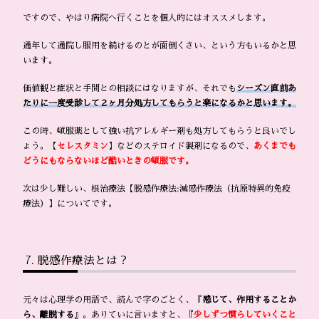
ですので、やはり病院へ行くことを個人的にはオススメします。
通年して通院し服用を続けるのとが面倒くさい、という方もいるかと思
います。
価値観と症状と手間との相談にはなりますが、それでも
シーズン直前あ
たりに一度受診して２ヶ月分処方してもらうと楽になるかと思います。
この時、頓服薬として強い抗アレルギー剤も処方してもらうと良いでし
ょう。【
セレスタミン
】などのステロイド製剤になるので、
あくまでも
どうにもならないほど酷いときの頓服です。
次は少し難しい、根治療法【脱感作療法:減感作療法（抗原特異的免疫
療法）】についてです。
脱感作療法とは？
元々は心理学の用語で、読んで字のごとく、『
感じて、作用することか
ら、離脱する
』。ありていに言いますと、『
少しずつ慣らしていくこと