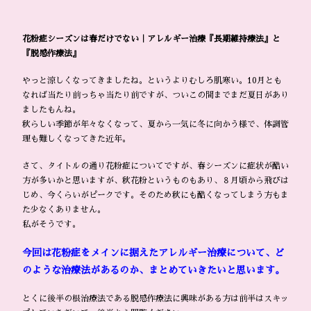
花粉症シーズンは春だけでない｜アレルギー治療『長期維持療法』と
『脱感作療法』
やっと涼しくなってきましたね。というよりむしろ肌寒い。10月とも
なれば当たり前っちゃ当たり前ですが、ついこの間までまだ夏日があり
ましたもんね。
秋らしい季節が年々なくなって、夏から一気に冬に向かう様で、体調管
理も難しくなってきた近年。
さて、タイトルの通り花粉症についてですが、春シーズンに症状が酷い
方が多いかと思いますが、秋花粉というものもあり、８月頃から飛びは
じめ、今くらいがピークです。そのため秋にも酷くなってしまう方もま
た少なくありません。
私がそうです。
今回は花粉症をメインに据えたアレルギー治療について、ど
のような治療法があるのか、まとめていきたいと思います。
とくに後半の根治療法である脱感作療法に興味がある方は前半はスキッ