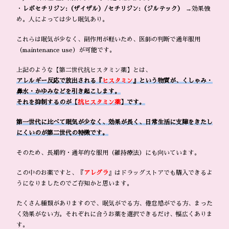
・
レボセチリジン:（ザイザル）/セチリジン:（ジルテック）
→効果強
め。人によっては少し眠気あり。
これらは眠気が少なく、副作用が軽いため、医師の判断で通年服用
（maintenance use）が可能です。
上記のような【第二世代抗ヒスタミン薬】とは、
アレルギー反応で放出される『
ヒスタミン
』という物質が、くしゃみ・
鼻水・かゆみなどを引き起こします。
それを抑制するのが【
抗ヒスタミン薬
】です。
第一世代に比べて眠気が少なく、効果が長く、日常生活に支障をきたし
にくいのが第二世代の特徴です。
そのため、長期的・通年的な服用（維持療法）にも向いています。
この中のお薬ですと、『
アレグラ
』はドラッグストアでも購入できるよ
うになりましたのでご存知かと思います。
たくさん種類がありますので、眠気がでる方、倦怠感がでる方、まった
く効果がない方。それぞれに合うお薬を選択できるだけ、幅広くありま
す。